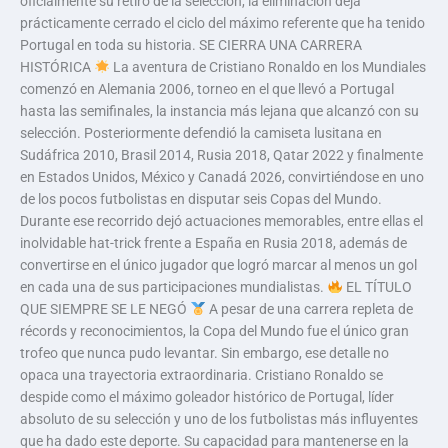
oficialmente su retiro de la selección, la eliminación deja
prácticamente cerrado el ciclo del máximo referente que ha tenido
Portugal en toda su historia. SE CIERRA UNA CARRERA
HISTÓRICA
La aventura de Cristiano Ronaldo en los Mundiales
comenzó en Alemania 2006, torneo en el que llevó a Portugal
hasta las semifinales, la instancia más lejana que alcanzó con su
selección. Posteriormente defendió la camiseta lusitana en
Sudáfrica 2010, Brasil 2014, Rusia 2018, Qatar 2022 y finalmente
en Estados Unidos, México y Canadá 2026, convirtiéndose en uno
de los pocos futbolistas en disputar seis Copas del Mundo.
Durante ese recorrido dejó actuaciones memorables, entre ellas el
inolvidable hat-trick frente a España en Rusia 2018, además de
convertirse en el único jugador que logró marcar al menos un gol
en cada una de sus participaciones mundialistas.
EL TÍTULO
QUE SIEMPRE SE LE NEGÓ
A pesar de una carrera repleta de
récords y reconocimientos, la Copa del Mundo fue el único gran
trofeo que nunca pudo levantar. Sin embargo, ese detalle no
opaca una trayectoria extraordinaria. Cristiano Ronaldo se
despide como el máximo goleador histórico de Portugal, líder
absoluto de su selección y uno de los futbolistas más influyentes
que ha dado este deporte. Su capacidad para mantenerse en la