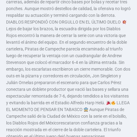
carreras, además de repartir cinco bases por bolas y recetar tres
ponches. Aunque mostró destellos de calidad, la ofensiva no logró
respaldar su actuación y terminó cargando con la derrota.
DIABLOS RESPONDIÓ CON ORGULLO EN EL ÚLTIMO DUELO
Lejos de bajar los brazos, la escuadra dirigida por los Diablos
Rojos encontró la manera de cerrar la serie con una victoria que
levantó el ánimo del equipo. En el segundo encuentro de la doble
cartelera, Piratas de Campeche parecía encaminado al triunfo
luego de recuperar la ventaja con un cuadrangular de Andrew
Stevenson que colocó el marcador 6-4 en la última entrada. Sin
embargo, los escarlatas escribieron un cierre memorable. Con dos
outs en la pizarra y corredores en circulación, Jon Singleton y
Julián Ornelas prepararon el escenario para que Carlos Pérez
conectara un doblete productor que vació las bases y sellara una
espectacular remontada de 7-6, dejando tendidos a los visitantes
y evitando la barrida en el Estadio Alfredo Harp Helú.
LLEGA
EL MOMENTO DE PENSAR EN TABASCO
Aunque Piratas de
Campeche salió de la Ciudad de México con la serie en el bolsillo,
los Diablos Rojos del Méxicorescataron confianza gracias a la
reacción mostrada en el cierre de la doble cartelera. El triunfo
obtenido en el último juego dejó buenas sensaciones,