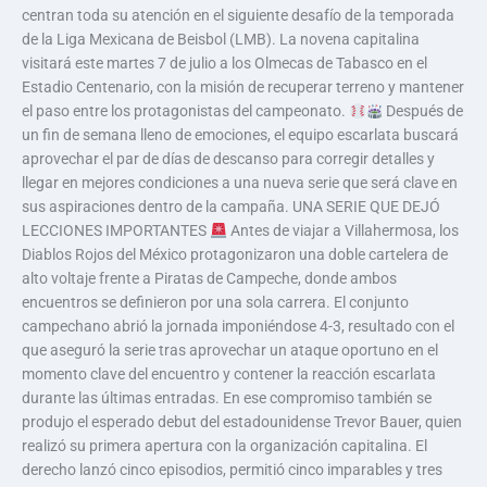
centran toda su atención en el siguiente desafío de la temporada
de la Liga Mexicana de Beisbol (LMB). La novena capitalina
visitará este martes 7 de julio a los Olmecas de Tabasco en el
Estadio Centenario, con la misión de recuperar terreno y mantener
el paso entre los protagonistas del campeonato.
Después de
un fin de semana lleno de emociones, el equipo escarlata buscará
aprovechar el par de días de descanso para corregir detalles y
llegar en mejores condiciones a una nueva serie que será clave en
sus aspiraciones dentro de la campaña. UNA SERIE QUE DEJÓ
LECCIONES IMPORTANTES
Antes de viajar a Villahermosa, los
Diablos Rojos del México protagonizaron una doble cartelera de
alto voltaje frente a Piratas de Campeche, donde ambos
encuentros se definieron por una sola carrera. El conjunto
campechano abrió la jornada imponiéndose 4-3, resultado con el
que aseguró la serie tras aprovechar un ataque oportuno en el
momento clave del encuentro y contener la reacción escarlata
durante las últimas entradas. En ese compromiso también se
produjo el esperado debut del estadounidense Trevor Bauer, quien
realizó su primera apertura con la organización capitalina. El
derecho lanzó cinco episodios, permitió cinco imparables y tres