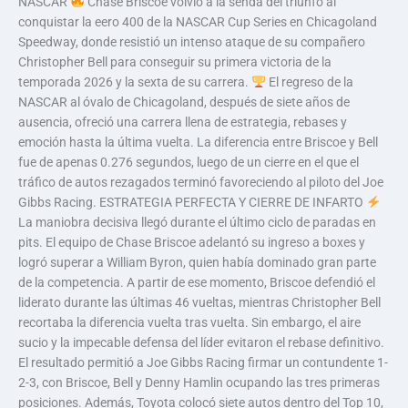
NASCAR
Chase Briscoe volvió a la senda del triunfo al
conquistar la eero 400 de la NASCAR Cup Series en Chicagoland
Speedway, donde resistió un intenso ataque de su compañero
Christopher Bell para conseguir su primera victoria de la
temporada 2026 y la sexta de su carrera.
El regreso de la
NASCAR al óvalo de Chicagoland, después de siete años de
ausencia, ofreció una carrera llena de estrategia, rebases y
emoción hasta la última vuelta. La diferencia entre Briscoe y Bell
fue de apenas 0.276 segundos, luego de un cierre en el que el
tráfico de autos rezagados terminó favoreciendo al piloto del Joe
Gibbs Racing. ESTRATEGIA PERFECTA Y CIERRE DE INFARTO
La maniobra decisiva llegó durante el último ciclo de paradas en
pits. El equipo de Chase Briscoe adelantó su ingreso a boxes y
logró superar a William Byron, quien había dominado gran parte
de la competencia. A partir de ese momento, Briscoe defendió el
liderato durante las últimas 46 vueltas, mientras Christopher Bell
recortaba la diferencia vuelta tras vuelta. Sin embargo, el aire
sucio y la impecable defensa del líder evitaron el rebase definitivo.
El resultado permitió a Joe Gibbs Racing firmar un contundente 1-
2-3, con Briscoe, Bell y Denny Hamlin ocupando las tres primeras
posiciones. Además, Toyota colocó siete autos dentro del Top 10,