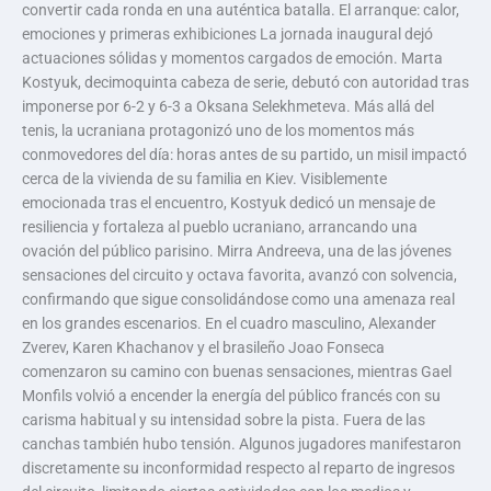
convertir cada ronda en una auténtica batalla. El arranque: calor,
emociones y primeras exhibiciones La jornada inaugural dejó
actuaciones sólidas y momentos cargados de emoción. Marta
Kostyuk, decimoquinta cabeza de serie, debutó con autoridad tras
imponerse por 6-2 y 6-3 a Oksana Selekhmeteva. Más allá del
tenis, la ucraniana protagonizó uno de los momentos más
conmovedores del día: horas antes de su partido, un misil impactó
cerca de la vivienda de su familia en Kiev. Visiblemente
emocionada tras el encuentro, Kostyuk dedicó un mensaje de
resiliencia y fortaleza al pueblo ucraniano, arrancando una
ovación del público parisino. Mirra Andreeva, una de las jóvenes
sensaciones del circuito y octava favorita, avanzó con solvencia,
confirmando que sigue consolidándose como una amenaza real
en los grandes escenarios. En el cuadro masculino, Alexander
Zverev, Karen Khachanov y el brasileño Joao Fonseca
comenzaron su camino con buenas sensaciones, mientras Gael
Monfils volvió a encender la energía del público francés con su
carisma habitual y su intensidad sobre la pista. Fuera de las
canchas también hubo tensión. Algunos jugadores manifestaron
discretamente su inconformidad respecto al reparto de ingresos