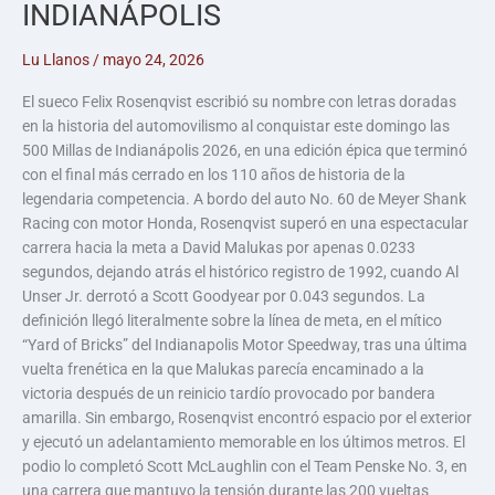
INDIANÁPOLIS
Lu Llanos
/
mayo 24, 2026
El sueco Felix Rosenqvist escribió su nombre con letras doradas
en la historia del automovilismo al conquistar este domingo las
500 Millas de Indianápolis 2026, en una edición épica que terminó
con el final más cerrado en los 110 años de historia de la
legendaria competencia. A bordo del auto No. 60 de Meyer Shank
Racing con motor Honda, Rosenqvist superó en una espectacular
carrera hacia la meta a David Malukas por apenas 0.0233
segundos, dejando atrás el histórico registro de 1992, cuando Al
Unser Jr. derrotó a Scott Goodyear por 0.043 segundos. La
definición llegó literalmente sobre la línea de meta, en el mítico
“Yard of Bricks” del Indianapolis Motor Speedway, tras una última
vuelta frenética en la que Malukas parecía encaminado a la
victoria después de un reinicio tardío provocado por bandera
amarilla. Sin embargo, Rosenqvist encontró espacio por el exterior
y ejecutó un adelantamiento memorable en los últimos metros. El
podio lo completó Scott McLaughlin con el Team Penske No. 3, en
una carrera que mantuvo la tensión durante las 200 vueltas