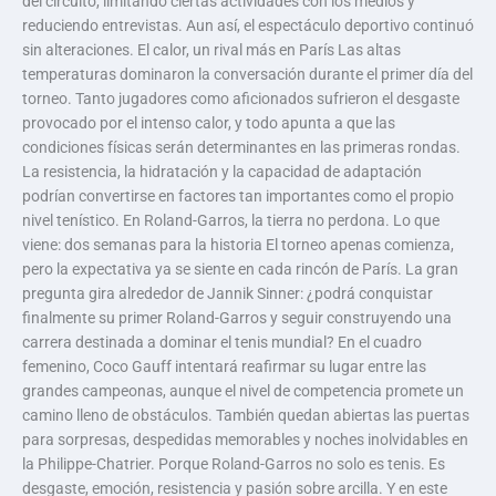
del circuito, limitando ciertas actividades con los medios y
reduciendo entrevistas. Aun así, el espectáculo deportivo continuó
sin alteraciones. El calor, un rival más en París Las altas
temperaturas dominaron la conversación durante el primer día del
torneo. Tanto jugadores como aficionados sufrieron el desgaste
provocado por el intenso calor, y todo apunta a que las
condiciones físicas serán determinantes en las primeras rondas.
La resistencia, la hidratación y la capacidad de adaptación
podrían convertirse en factores tan importantes como el propio
nivel tenístico. En Roland-Garros, la tierra no perdona. Lo que
viene: dos semanas para la historia El torneo apenas comienza,
pero la expectativa ya se siente en cada rincón de París. La gran
pregunta gira alrededor de Jannik Sinner: ¿podrá conquistar
finalmente su primer Roland-Garros y seguir construyendo una
carrera destinada a dominar el tenis mundial? En el cuadro
femenino, Coco Gauff intentará reafirmar su lugar entre las
grandes campeonas, aunque el nivel de competencia promete un
camino lleno de obstáculos. También quedan abiertas las puertas
para sorpresas, despedidas memorables y noches inolvidables en
la Philippe-Chatrier. Porque Roland-Garros no solo es tenis. Es
desgaste, emoción, resistencia y pasión sobre arcilla. Y en este