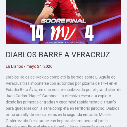
DIABLOS BARRE A VERACRUZ
Lu Llanos
/
mayo 24, 2026
Diablos Rojos del México completó la barrida sobre El Águila de
Veracruz tras imponerse con autoridad por pizarra de 14-4 en el
Estadio Beto Ávila, en una noche encabezada por el grand slam de
Juan Carlos “Haper” Gamboa. La ofensiva escarlata explotó
desde las primeras entradas y encaminó rápidamente el triunfo
para quedarse con la serie completa en territorio jarocho. Diablos
armó un rally de seis carreras en la segunda entrada. Moisés
Gutiérrez abrió el ataque con imparable productor al jardín
derecho que llevó al plato a Ramón Flores. Después apareció