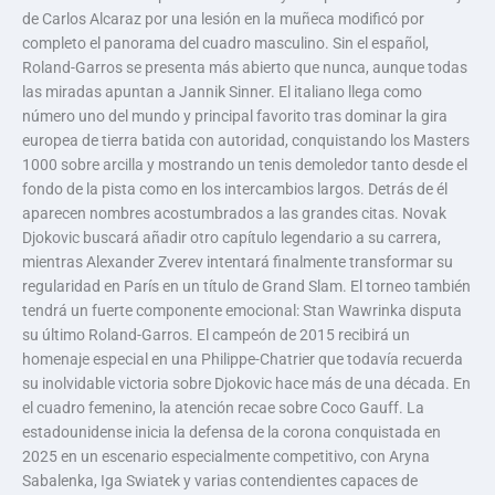
de Carlos Alcaraz por una lesión en la muñeca modificó por
completo el panorama del cuadro masculino. Sin el español,
Roland-Garros se presenta más abierto que nunca, aunque todas
las miradas apuntan a Jannik Sinner. El italiano llega como
número uno del mundo y principal favorito tras dominar la gira
europea de tierra batida con autoridad, conquistando los Masters
1000 sobre arcilla y mostrando un tenis demoledor tanto desde el
fondo de la pista como en los intercambios largos. Detrás de él
aparecen nombres acostumbrados a las grandes citas. Novak
Djokovic buscará añadir otro capítulo legendario a su carrera,
mientras Alexander Zverev intentará finalmente transformar su
regularidad en París en un título de Grand Slam. El torneo también
tendrá un fuerte componente emocional: Stan Wawrinka disputa
su último Roland-Garros. El campeón de 2015 recibirá un
homenaje especial en una Philippe-Chatrier que todavía recuerda
su inolvidable victoria sobre Djokovic hace más de una década. En
el cuadro femenino, la atención recae sobre Coco Gauff. La
estadounidense inicia la defensa de la corona conquistada en
2025 en un escenario especialmente competitivo, con Aryna
Sabalenka, Iga Swiatek y varias contendientes capaces de