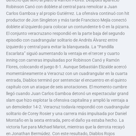
Robinson Canó con doblete al central para remolcar a Juan
Carlos Gamboa y al propio Gutiérrez. La ofensiva continuó con hit
productor de Jon Singleton y más tarde Francisco Mejía conectó
doblete al izquierdo para colocar un contundente 6-0 en la pizarra.
El conjunto veracruzano respondió en la parte baja del segundo
episodio con cuadrangular solitario de Andrés Álvarez entre
izquierdo y central para evitar la blanqueada. La “Pandilla
Escarlata” siguió aumentando la ventaja en el tercer y cuarto
inning con carreras impulsadas por Robinson Canó y Ramón
Flores, colocando el juego 8-1. Aunque Sebastián Elizalde acercó
momentáneamente a Veracruz con un cuadrangular en la cuarta
entrada, Diablos terminó por sentenciar el encuentro en el quinto
capítulo con un ataque de seis anotaciones. El momento cumbre
llegó cuando Juan Carlos Gamboa detonó un espectacular grand
slam que hizo explotar la ofensiva capitalina y amplió la ventaja a
un demoledor 14-2. Veracruz todavía respondió con cuadrangular
solitario de Corey Rosier y una carrera más impulsada por Daniel
Montaño en la sexta entrada, pero el daño ya estaba hecho. La
victoria fue para Michael Mariot, mientras que la derrota recayó
en Jonathan Bermúdez. Con este resultado, Diablos Rojos