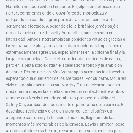
insólitos de la tarde. En plena recta, una marmota cruzó la pista y
Hamilton no pudo evitar el impacto. El golpe dañó el piso de su
Ferrari, comprometiendo el downforce del monoplaza y
obligándolo a conducir gran parte de la carrera con un auto
seriamente afectado. A pesar de ello, el británico jamás bajó el
ritmo. La pelea entre Russell y Antonelli siguió creciendo en
intensidad. Ambos intercambiaban posiciones virtuales gracias a
las ventanas de pits y protagonizaban maniobras limpias, pero
extremadamente agresivas, especialmente en la chicane final y la
larga recta principal. Desde el muro llegaban órdenes de calma,
pero en la pista solo existían el acelerador a fondo y la ambición
de ganar. Detrás de ellos, Max Verstappen permanecía al acecho,
esperando cualquier error de los Mercedes. Por su parte, McLaren
vivió su propia guerra interna. Norris y Piastri pelearon rueda a
rueda hasta que, en las vueltas finales, un contacto entre ambos
terminó con Norris fuera de combate y provocó la salida del
Safety Car, cambiando nuevamente el panorama de la carrera. El
desenlace: resiliencia y gloria en Montreal Con el Safety Car
apagando sus luces y la tensión al máximo, llegó uno de los
momentos más memorables de la jornada. Lewis Hamilton, pese
al daño sufrido en su Ferrari, recurrió a toda su experiencia para