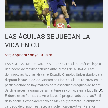
LAS ÁGUILAS SE JUEGAN LA
VIDA EN CU
Sergio Spinoza
/
mayo 10, 2026
LAS ÁGUILAS SE JUEGAN LA VIDA EN CU El Club América llega a
una noche de máxima tensión ante Pumas de la UNAM. Este
domingo, las Águilas visitan el Estadio Olímpico Universitario para
disputar la vuelta de los Cuartos de Final del Clausura 2026, en un
partido donde no hay margen para especular: el equipo de André
Jardine necesita ganar para mantenerse con vida en la Liguilla
.
El duelo entre Pumas vs. América está programado para las 7:15
de la noche, tiempo del centro de México, y promete un ambiente
cargado de presión, estrategia y polémica deportiva. Para los