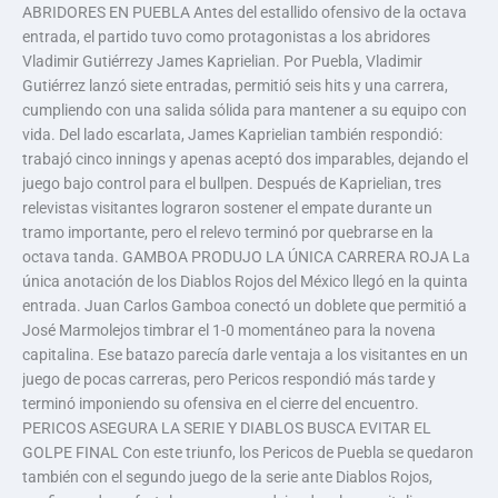
ABRIDORES EN PUEBLA Antes del estallido ofensivo de la octava
entrada, el partido tuvo como protagonistas a los abridores
Vladimir Gutiérrezy James Kaprielian. Por Puebla, Vladimir
Gutiérrez lanzó siete entradas, permitió seis hits y una carrera,
cumpliendo con una salida sólida para mantener a su equipo con
vida. Del lado escarlata, James Kaprielian también respondió:
trabajó cinco innings y apenas aceptó dos imparables, dejando el
juego bajo control para el bullpen. Después de Kaprielian, tres
relevistas visitantes lograron sostener el empate durante un
tramo importante, pero el relevo terminó por quebrarse en la
octava tanda. GAMBOA PRODUJO LA ÚNICA CARRERA ROJA La
única anotación de los Diablos Rojos del México llegó en la quinta
entrada. Juan Carlos Gamboa conectó un doblete que permitió a
José Marmolejos timbrar el 1-0 momentáneo para la novena
capitalina. Ese batazo parecía darle ventaja a los visitantes en un
juego de pocas carreras, pero Pericos respondió más tarde y
terminó imponiendo su ofensiva en el cierre del encuentro.
PERICOS ASEGURA LA SERIE Y DIABLOS BUSCA EVITAR EL
GOLPE FINAL Con este triunfo, los Pericos de Puebla se quedaron
también con el segundo juego de la serie ante Diablos Rojos,