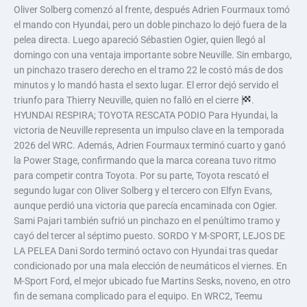
Oliver Solberg comenzó al frente, después Adrien Fourmaux tomó
el mando con Hyundai, pero un doble pinchazo lo dejó fuera de la
pelea directa. Luego apareció Sébastien Ogier, quien llegó al
domingo con una ventaja importante sobre Neuville. Sin embargo,
un pinchazo trasero derecho en el tramo 22 le costó más de dos
minutos y lo mandó hasta el sexto lugar. El error dejó servido el
triunfo para Thierry Neuville, quien no falló en el cierre
.
HYUNDAI RESPIRA; TOYOTA RESCATA PODIO Para Hyundai, la
victoria de Neuville representa un impulso clave en la temporada
2026 del WRC. Además, Adrien Fourmaux terminó cuarto y ganó
la Power Stage, confirmando que la marca coreana tuvo ritmo
para competir contra Toyota. Por su parte, Toyota rescató el
segundo lugar con Oliver Solberg y el tercero con Elfyn Evans,
aunque perdió una victoria que parecía encaminada con Ogier.
Sami Pajari también sufrió un pinchazo en el penúltimo tramo y
cayó del tercer al séptimo puesto. SORDO Y M-SPORT, LEJOS DE
LA PELEA Dani Sordo terminó octavo con Hyundai tras quedar
condicionado por una mala elección de neumáticos el viernes. En
M-Sport Ford, el mejor ubicado fue Martins Sesks, noveno, en otro
fin de semana complicado para el equipo. En WRC2, Teemu