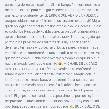
parte baja del octavo capítulo. Sin embargo, Pericos encontró el
momento exacto para castigar y convirtió un juego cerrado en
una victoria contundente. EL ERROR QUE ABRIÓ LA PUERTA El
ataque poblano comenzó frente a los lanzamientos de JC Mejía,
quien no logró contener la presión ofensiva de los locales. En ese
episodio, los Pericos de Puebla conectaron cuatro imparables y
aprovecharon un error del antesalista Maikel Franco, jugada que
permitió las primeras dos carreras del rally. Ese descuido
defensivo terminó siendo decisivo. Lo que parecía una entrada
controlable se transformó en una pesadilla para los Diablos Rojos,
que vieron cómo Puebla tomó ventaja y rompió el equilibrio que
había marcado casi todo el partido
. MICHAEL DE LA CRUZ
SENTENCIÓ EL JUEGO La ofensiva verde no se conformó con
tomar la delantera. Michael de la Cruz cerró el ataque con un
jonrón de dos carreras, batazo que terminó por sepultar las
aspiraciones escarlatas y encendió a la afición local. Con ese
cuadrangular, Pericos construyó una ventaja de 6-1 que ya no
soltó. El golpe fue contundente, especialmente porque llegó
después de un duelo dominado por los lanzadores y con pocas
oportunidades claras para ambos equipos
. BUEN DUELO DE