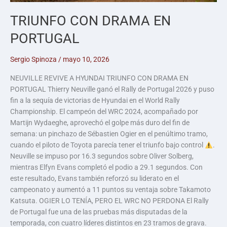
TRIUNFO CON DRAMA EN
PORTUGAL
Sergio Spinoza
/
mayo 10, 2026
NEUVILLE REVIVE A HYUNDAI TRIUNFO CON DRAMA EN
PORTUGAL Thierry Neuville ganó el Rally de Portugal 2026 y puso
fin a la sequía de victorias de Hyundai en el World Rally
Championship. El campeón del WRC 2024, acompañado por
Martijn Wydaeghe, aprovechó el golpe más duro del fin de
semana: un pinchazo de Sébastien Ogier en el penúltimo tramo,
cuando el piloto de Toyota parecía tener el triunfo bajo control
.
Neuville se impuso por 16.3 segundos sobre Oliver Solberg,
mientras Elfyn Evans completó el podio a 29.1 segundos. Con
este resultado, Evans también reforzó su liderato en el
campeonato y aumentó a 11 puntos su ventaja sobre Takamoto
Katsuta. OGIER LO TENÍA, PERO EL WRC NO PERDONA El Rally
de Portugal fue una de las pruebas más disputadas de la
temporada, con cuatro líderes distintos en 23 tramos de grava.