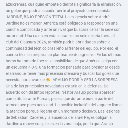
azulcremas, cualquier empate o derrota significaría la eliminación,
un golpe que podría sacudir fuerte al proyecto americanista.
JARDINE, BAJO PRESIÓN TOTAL La exigencia sobre André
Jardine no es menor. América está obligado a responder en una
cancha complicada y ante un rival que buscará cerrar la serie con
autoridad. Una caída en esta instancia no solo dejaría fuera al
club del Clausura 2026, también podría abrir dudas sobre la
continuidad del técnico brasileño al frente del equipo. Por eso, el
cuerpo técnico prepara un planteamiento agresivo. En las últimas
horas ha tomado fuerza la posibilidad de que América salga con
un esquema 4-3-3, una formación pensada para presionar desde
el arranque, tener más presencia ofensiva y buscar los goles que
necesita para avanzar
. ARAUJO PODRÍA SER LA SORPRESA
Una de las principales novedades estaría en la defensa. De
acuerdo con distintos reportes, Néstor Araujo podría aparecer
como titular ante Pumas, pese a que durante buena parte del
torneo tuvo poca actividad. La posible inclusión del zaguero llama
la atención porque llegaría en un momento decisivo. Las lesiones
de Sebastián Cáceres y la ausencia de Israel Reyes obligan a
Jardine a mover sus piezas en la zona baja, por lo que Araujo