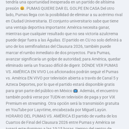
tendría una oportunidad inesperada en un partido de altísima
presión
. PUMAS QUIERE DAR EL GOLPE EN CASA Del otro
lado, Pumas llega con la posibilidad de eliminar a su acérrimo rival
en Ciudad Universitaria. El conjunto universitario sabe que tiene
una ventaja deportiva importante: América necesita ganar,
mientras que cualquier resultado que no sea victoria azulcrema
puede dejar fuera a las Águilas. El partido en CU no solo definirá a
uno de los semifinalistas del Clausura 2026, también puede
marcar el rumbo inmediato de dos proyectos. Para Pumas,
avanzar significaría un golpe de autoridad; para América, quedar
eliminado sería un fracaso difícil de digerir. DÓNDE VER PUMAS
VS. AMÉRICA EN VIVO Los aficionados podrán seguir el Pumas
vs. América EN VIVO por televisión abierta a través de Canal 5 y
Azteca Deportes, por lo que el partido estará disponible gratis
para gran parte del público en México
. Además, el encuentro
también podrá verse por TUDN en televisión de paga y por ViX
Premium en streaming. Otra opción será la transmisión gratuita
en YouTube por Layvtime, encabezada por Miguel Layún.
HORARIO DEL PUMAS VS. AMÉRICA El partido de vuelta de los
Cuartos de Final del Clausura 2026 entre Pumas y América se
jugará este domingo a las 19:15 horas, tiempo del centro de