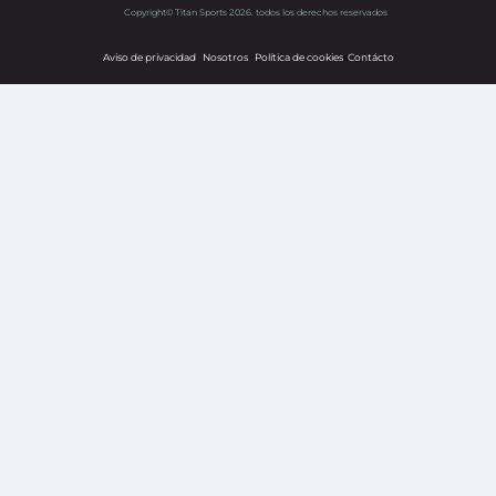
Copyright© Titan Sports 2026. todos los derechos reservados
Aviso de privacidad
Nosotros
Política de cookies
s
Contácto