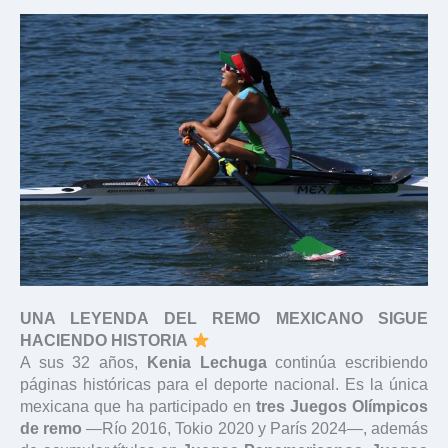
UNA LEYENDA DEL REMO MEXICANO SIGUE
HACIENDO HISTORIA
A sus 32 años,
Kenia Lechuga
continúa escribiendo
páginas históricas para el deporte nacional. Es la única
mexicana que ha participado en
tres Juegos Olímpicos
de remo
—Río 2016, Tokio 2020 y París 2024—, además