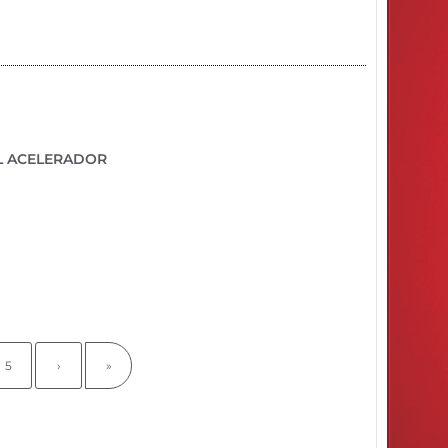
EL ACELERADOR
5
›
»