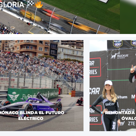
 GLORIA
MÓNACO BLINDA EL FUTURO
REMONTADA É
ELÉCTRICO
ÓVAL