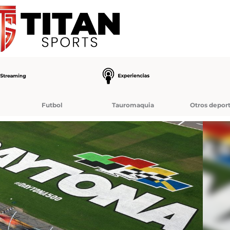
Futbol
Tauromaquia
Otros depor