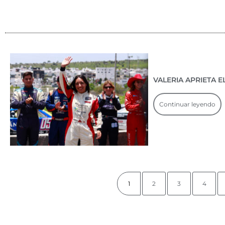
VALERIA APRIETA 
Continuar leyendo
1
2
3
4